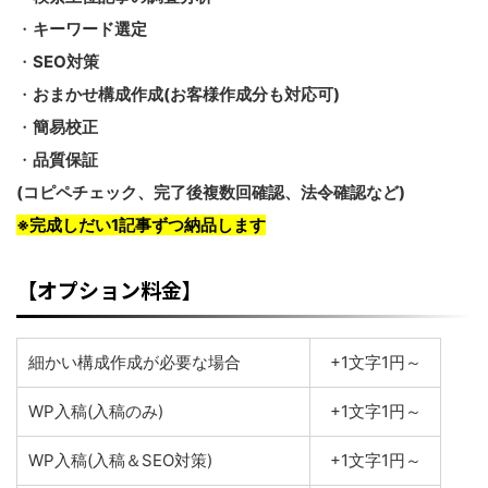
・
キーワード選定
・
SEO対策
・
おまかせ構成作成(お客様作成分も対応可)
・
簡易校正
・
品質保証
(コピペチェック、完了後複数回確認、法令確認など)
※完成しだい1記事ずつ納品します
【オプション料金】
細かい構成作成が必要な場合
+1文字1円～
WP入稿(入稿のみ)
+1文字1円～
WP入稿(入稿＆SEO対策)
+1文字1円～