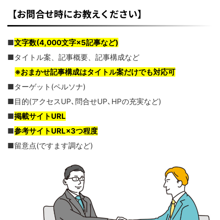
【お問合せ時にお教えください】
■
文字数(4,000文字×5記事など)
■タイトル案、記事概要、記事構成など
※おまかせ記事構成はタイトル案だけでも対応可
■ターゲット(ペルソナ)
■目的(アクセスUP､問合せUP､HPの充実など)
■
掲載サイトURL
■
参考サイトURL×3つ程度
■留意点(ですます調など)