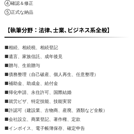
④確認＆修正
⑤正式な納品
【執筆分野：法律､士業､ビジネス系全般】
■相続、相続税、相続登記
■遺言、家族信託、成年後見
■贈与、生前贈与
■債務整理（自己破産、個人再生、任意整理）
■補助金、助成金、給付金
■帰化申請、永住許可、国際結婚
■就労ビザ、特定技能、技能実習
■許認可（建設業、古物商、産廃、酒類など全般）
■会社設立、商業登記、著作権、定款
■インボイス、電子帳簿保存、確定申告